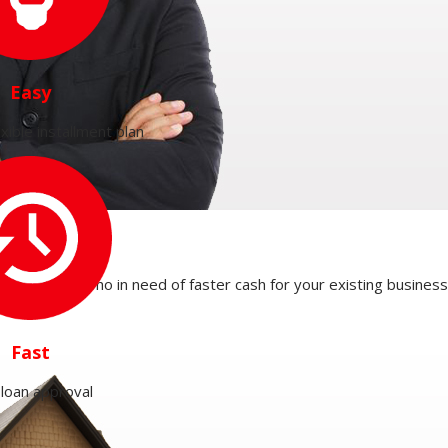
Easy
xible installment plan
ss entities who in need of faster cash for your existing busines
Fast
 loan approval