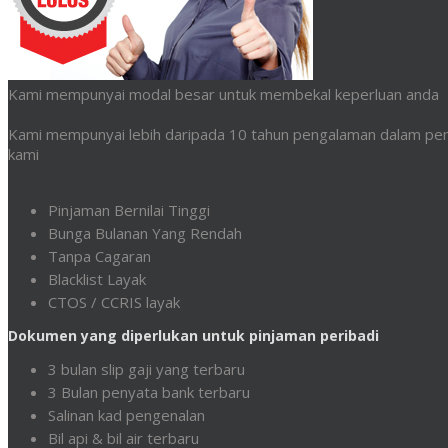
Kami mempunyai modal besar untuk membekal keperluan anda
Kami mempunyai lebih daripada 10 tahun pengalaman dalam pem
kami
Pinjaman Bernilai Tinggi
Bunga Bulanan Yang Rendah
Tanpa Cagaran
Blacklist Layak
CTOS / CCRIS layak
Dokumen yang diperlukan untuk pinjaman peribadi
3 bulan slip gaji yang terbaru
3 Bulan penyata bank terbaru
Salinan kad pengenalan
Bil api & bil air terbaru