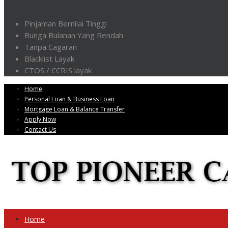
Pinjaman Bernilai Tinggi
Bunga Bulanan Yang Rendah
Tanpa Cagaran
Blacklist Layak
CTOS / CCRIS layak
Home
Personal Loan & Business Loan
Mortgage Loan & Balance Transfer
Apply Now
Contact Us
Home