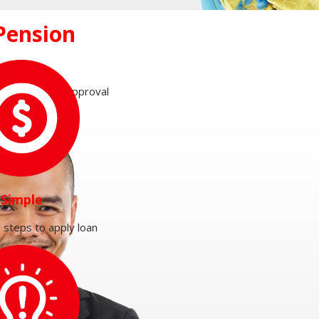
 Pension
n and instant approval
Simple
 steps to apply loan