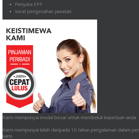
Penyata EPF
Surat pengesahan jawatan
Kami mempunyai modal besar untuk membekal keperluan anda
Kami mempunyai lebih daripada 10 tahun pengalaman dalam pem
kami