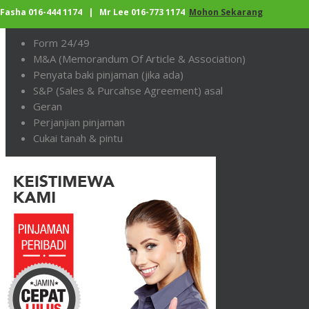
Fasha 016-444 1174 | Mr Lee 016-773 1174
Mohon Sekarang
Lampiran yang diperlukan untuk pinjaman semula perumah
Form 24/49
M&A (Memorandum Of Article & Association)
Penyata baki pinjaman (jika ada)
S&P (Sales & Purcahse Agreement) asal
Geran
Perjanjian pinjaman
Cukai tanah & pintu