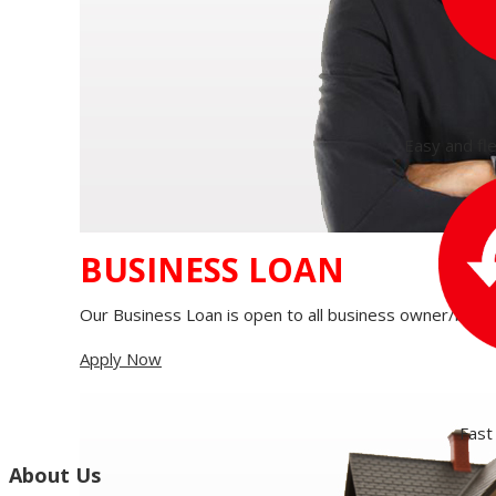
Easy and fle
BUSINESS LOAN
Our Business Loan is open to all business owner/busine
Apply Now
Fast
About Us