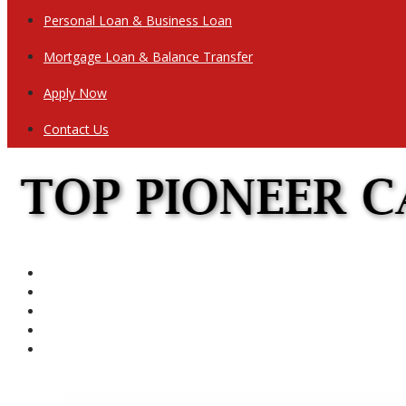
Personal Loan & Business Loan
Mortgage Loan & Balance Transfer
Apply Now
Contact Us
Home
Personal Loan & Business Loan
Mortgage Loan & Balance Transfer
Apply Now
Contact Us